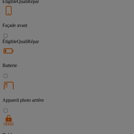
Éligible
QualiRépar
Façade avant
Éligible
QualiRépar
Batterie
Appareil photo arrière