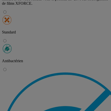
de films XFORCE
.
Standard
Antibactérien