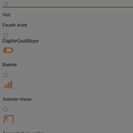
Vert
Façade avant
Éligible
QualiRépar
Batterie
Antenne réseau